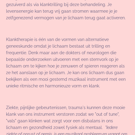
gezuiverd als via klanktrilling bij deze behandeling. Je
levensenergie kan terug vrij gaan stromen waarmee je je
zelfgenezend vermogen van je lichaam terug gaat activeren.
Klanktherapie is één van de vormen van alternatieve
geneeskunde omdat je lichaam bestaat uit trilling en
frequentie. Denk maar aan de dokters of neurologen die
bepaalde onderzoeken uitvoeren met een stemvork op je
lichaam om te kijken hoe je zenuwen of spieren reageren als
ze het aanslaan op je lichaam. Je kan ons lichaam dus gaan
bekijken als een mooi gestemd muzikaal instrument met een
unieke ritmische en harmonieuze vorm en klank.
Ziekte, pijnlijke gebeurtenissen, trauma's kunnen deze mooie
klank van ons instrument verstoren zodat we "out of tune",
"vals" gaan klinken wat zorgt voor een disbalans in ons
lichaam en gezondheid zowel fysiek als mentaal.
"Iedere
ziekte of onrust of gemis is een muzikaal probleem en vraagt om