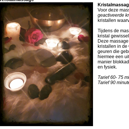
Kristalmassag
Voor deze mas
geactiveerde kr
kristallen waar
Tijdens de mas
kristal gewissel
Deze massage c
kristallen in 
geuren die gebr
hiermee een ui
manier blokkades
en fysiek.
Tarief 60- 75 m
Tarief 90 minut