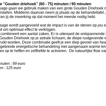
e “Gouden driehoek” (60 - 75) minuten / 90 minuten
sage gaan we gebruik maken van een grote Gouden Driehoek 
istallen
. Middenin daarvan neem jij plaats op de behandeltafel.
van jij de inwerking op dat moment het meeste nodig hebt.
sage wordt aangevoeld wat de impact is van de stenen op jou 
d om optimaal effect te verkrijgen.
ombineert een aantal zaken. Er is uiteraard de ontspannende 
de Gouden Driehoek op je astrale lichaam, de diepe rustgevende
uikt worden. Deze combinatie geeft je een diep gevoel van healing
tgebreide energetische behandeling met aangenaam warme kris
 op te heffen en zelfliefde te activeren. De natuurlijke flow van 
inuten : 99 euro
en :
125 euro